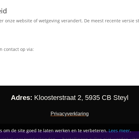
eid
r onze website of wetgeving verandert. De meest recente versie s
 contact op via:
Adres:
Kloosterstraat 2, 5935 CB Steyl
Privacyverklaring
es om de site goed te laten werken en te verbeteren.
Lees meer
.